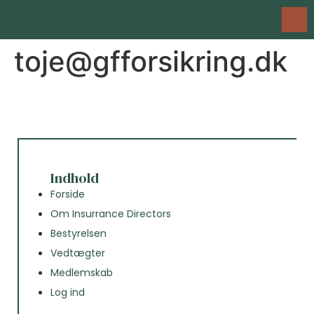
toje@gfforsikring.dk
Indhold
Forside
Om Insurrance Directors
Bestyrelsen
Vedtægter
Medlemskab
Log ind