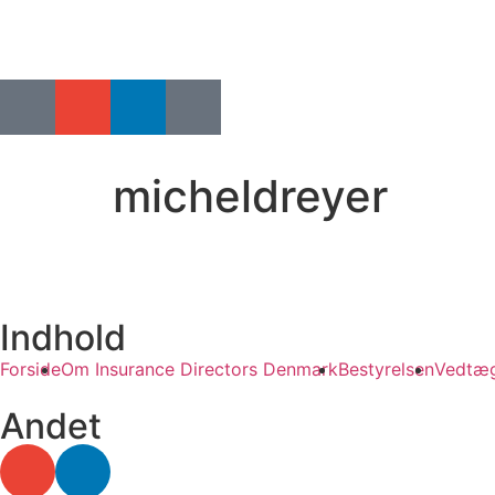
micheldreyer
Indhold
Forside
Om Insurance Directors Denmark
Bestyrelsen
Vedtæg
Andet