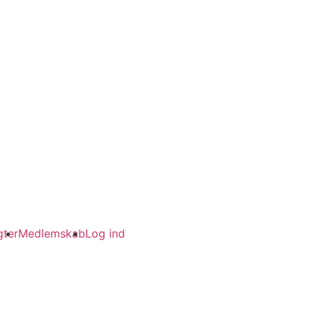
ter
Medlemskab
Log ind