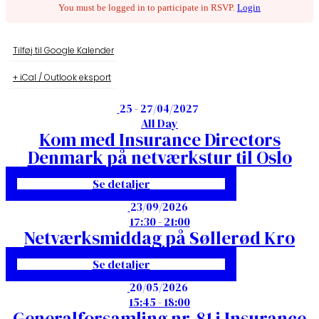
You must be logged in to participate in RSVP.
Login
Tilføj til Google Kalender
+ iCal / Outlook eksport
25 - 27/04/2027
All Day
Kom med Insurance Directors
Denmark på netværkstur til Oslo
Se detaljer
23/09/2026
17:30
-
21:00
Netværksmiddag på Søllerød Kro
Se detaljer
20/05/2026
15:45
-
18:00
Generalforsamling nr. 81 i Insurance